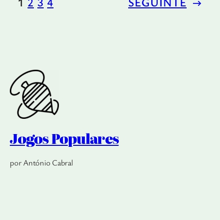
1
2
3
4
SEGUINTE
→
Jogos Populares
por António Cabral