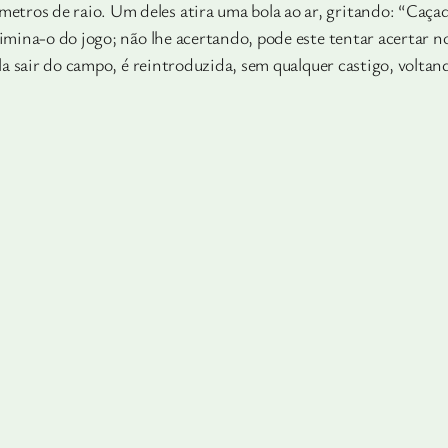
tros de raio. Um deles atira uma bola ao ar, gritando: “Caçad
limina-o do jogo; não lhe acertando, pode este tentar acertar n
ola sair do campo, é reintroduzida, sem qualquer castigo, voltan