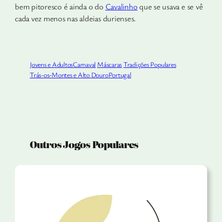
bem pitoresco é ainda o do
Cavalinho
que se usava e se vê
cada vez menos nas aldeias durienses.
Jovens e Adultos
Carnaval
Máscaras
Tradições Populares
Trás-os-Montes e Alto Douro
Portugal
Outros Jogos Populares