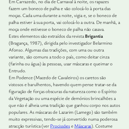
Em Carrazedo, no dia de Carnaval à noite, os rapazes
fazem um boneco de palha e vão colocá-lo à porta das
moças. Cada uma durante a noite, vigia e, se o boneco de
palha estiver à sua porta, vai colocá-lo a outra. De manhã, a
moça onde estivesse o boneco de palha não casava.
Estes elementos são extraídos da revista
Brigantia
(Bragança, 1987), dirigida pelo investigador Belarmino
Afonso. Algumas das tradições, com uma ou outra
variante, são comuns a todo o país, como deitar cinza
(farinha ou água) às pessoas, usar máscaras e queimar o
Entrudo.
Em Podence (Macedo de Cavaleiros) os caretos são
vistosos e barulhentos, havendo quem pense tratar-se da
figuração de forças obscuras da natureza como o Espírito
da Vegetação ou uma espécie de demónios brincalhões a
que não é alheia uma tradição que ganhou corpo nos autos
populares. As máscaras de Lazarim (Lamego) são também
muito expressivas, tendo-se já convertido numa poderosa
atracção turística (ver
Procissões
e
Máscaras
). Costume