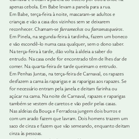
apenas cebola. Em Babe levam a panela para a rua.
Em Babe, terça-feira à noite, mascaram-se adultos e
crianças e vão a casa dos vizinhos sem se deixarem
reconhecer. Chamam-se
farramechos
ou
farramasqueiros
.
Em Pinela, na segunda-feira à tardinha, fazem um boneco
e vão escondê-lo numa casa qualquer, sem o dono saber.
Na terça-feira à tarde, dão volta à aldeia a saber do
entrudo. Na casa onde for encontrado têm de lhes dar de
comer. Na quarta-feira de tarde queimam o entrudo.
Em Penhas Juntas, na terça-feira de Carnaval, os rapazes
desfazem a cama às raparigas e as raparigas aos rapazes. Se
for necessário entram pela janela e deitam farinha ou
açúcar na cama. Na noite de Carnaval, rapazes e raparigas
também se vestem de caretos e vão pedir pelas casas.
Nas aldeias da Bouça e Ferradosa jungem dois burros e
com um arado fazem que lavram. Dois homens trazem um
saco de cinza e fazem que vão semeando, enquanto deitam
cinza às pessoas.