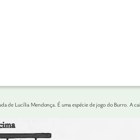
da de Lucília Mendonça. É uma espécie de jogo do Burro. A cai