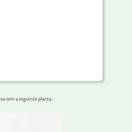
xa tem a seguinte planta: