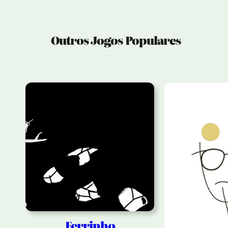
Outros Jogos Populares
Ferrinho