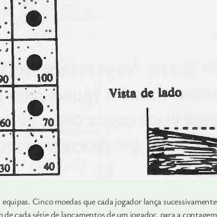
 equipas. Cinco moedas que cada jogador lança sucessivamente 
im de cada série de lançamentos de um jogador, para a contagem