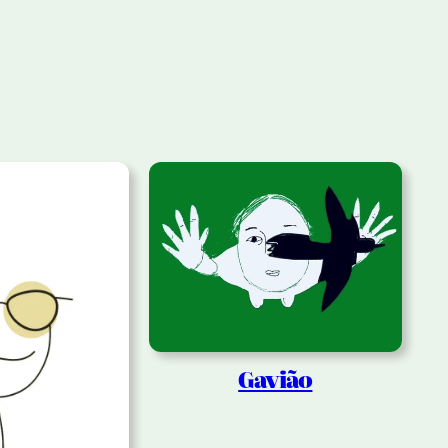
Gavião