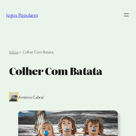
Saltar
para
Jogos Populares
o
conteúdo
Início
>
Colher Com Batata
Colher Com Batata
António Cabral