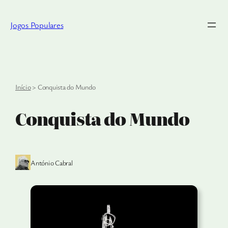
Saltar
para
Jogos Populares
o
conteúdo
Início
>
Conquista do Mundo
Conquista do Mundo
António Cabral