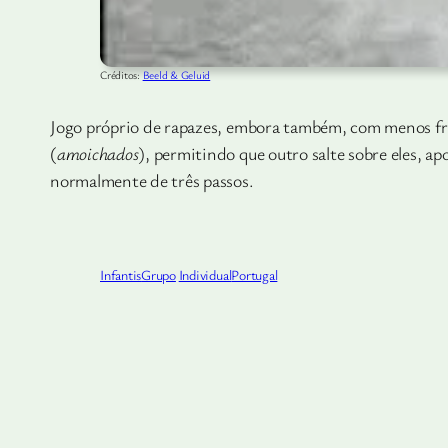
Créditos:
Beeld & Geluid
Jogo próprio de rapazes, embora também, com menos freq
(
amoichados
), permitindo que outro salte sobre eles, ap
normalmente de três passos.
Infantis
Grupo
Individual
Portugal