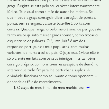
graça. Regista-se esta pelo seu carácter interessantemente
lúdico. Tal e qual como a mãe do autor lha recitou. Se
quem pede a graça conseguir dizer a oração, de ponta a
ponta, sem se enganar, a sorte bate-lhe à porta com
certeza. Qualquer engano pelo meio é sinal de perigo, este
tanto maior quanto mais enga­nos houver, como trocar ou
esquecer-se de palavras. O *Justo Juiz* é um dos
responsos portugueses mais populares, com muitas
variantes, de norte a sul do país. O jogo está à vista: não é
só o crente em luta com os seus inimigos, mas também
con­sigo próprio, com o anti-eu, essa espécie de demónio
interior que tudo faz para lhe perturbar a súplica. A
divindade fun­ciona como adjuvante e como oponente –
depende da fé e do merecimento.
O
corpo
do meu filho, do meu marido,
etc
..
↩︎