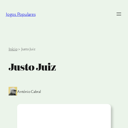
Saltar
para
Jogos Populares
o
conteúdo
Início
>
Justo Juiz
Justo Juiz
António Cabral