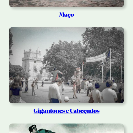
Maço
Gigantones e Cabeçudos