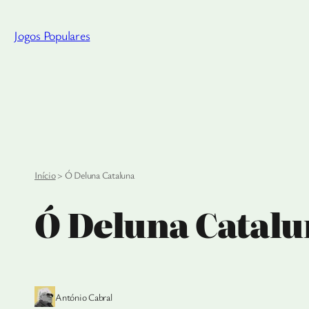
Saltar
para
Jogos Populares
o
conteúdo
Início
>
Ó Deluna Cataluna
Ó Deluna Catalu
António Cabral