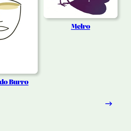
Melro
 do Burro
→