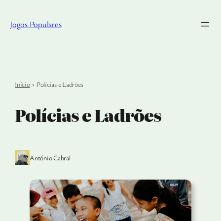
Saltar
para
Jogos Populares
o
conteúdo
Início
>
Polícias e Ladrões
Polícias e Ladrões
António Cabral