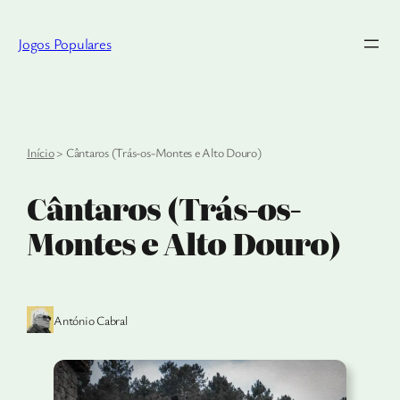
Saltar
para
Jogos Populares
o
conteúdo
Início
>
Cântaros (Trás-os-Montes e Alto Douro)
Cântaros (Trás-os-
Montes e Alto Douro)
António Cabral