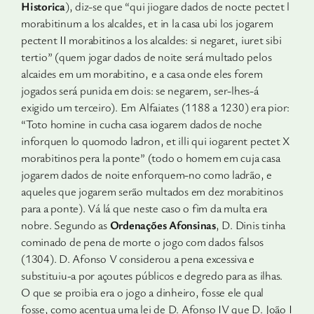
Historica
), diz-se que “qui jiogare dados de nocte pectet l
morabitinum a los alcaldes, et in la casa ubi los jogarem
pectent II morabitinos a los alcaldes: si negaret, iuret sibi
tertio” (quem jogar dados de noite será multado pelos
alcaides em um morabitino, e a casa onde eles forem
jogados será punida em dois: se negarem, ser-lhes-á
exigido um terceiro). Em Alfaiates (1188 a 1230) era pior:
“Toto homine in cucha casa iogarem dados de noche
inforquen lo quomodo ladron, et illi qui iogarent pectet X
morabitinos pera la ponte” (todo o homem em cuja casa
jogarem dados de noite enforquem-no como ladrão, e
aque­les que jogarem serão multados em dez morabitinos
para a ponte). Vá lá que neste caso o fim da multa era
nobre. Segundo as
Orde­nações Afonsinas
, D. Dinis tinha
cominado de pena de morte o jogo com dados falsos
(1304). D. Afonso V considerou a pena excessiva e
substituiu-a por açoutes públicos e degredo para as ilhas.
O que se proibia era o jogo a dinheiro, fosse ele qual
fosse, como acentua uma lei de D. Afonso IV que D. João I