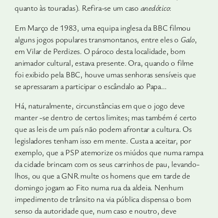
quanto às touradas). Refira-se um caso
anedótico
:
Em Março de 1983, uma equipa inglesa da BBC filmou
alguns jogos populares transmontanos, entre eles o
Galo
,
em Vilar de Per­dizes. O pároco desta localidade, bom
animador cultural, estava presente. Ora, quando o filme
foi exibido pela BBC, houve umas senhoras sensíveis que
se apressaram a participar o escândalo ao Papa…
Há, naturalmente, circunstâncias em que o jogo deve
manter­ -se dentro de certos limites; mas também é certo
que as leis de um país não podem afrontar a cultura. Os
legisladores tenham isso em mente. Custa a aceitar, por
exemplo, que a PSP atemorize os miúdos que numa rampa
da cidade brincam com os seus carrinhos de pau, levando-
lhos, ou que a GNR multe os homens que em tarde de
domingo jogam ao Fito numa rua da aldeia. Nenhum
impedimento de trânsito na via pública dispensa o bom
senso da autoridade que, num caso e noutro, deve