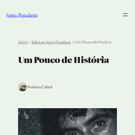
Saltar
para
Jogos Populares
o
conteúdo
Início
>
Sobre os Jogos Populares
>
Um Pouco de História
Um Pouco de História
António Cabral