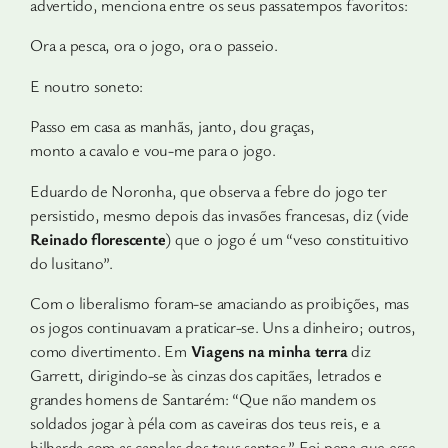
advertido, menciona entre os seus passatempos favoritos:
Ora a pesca, ora o jogo, ora o passeio.
E noutro soneto:
Passo em casa as manhãs, janto, dou graças,
monto a cavalo e vou-me para o jogo.
Eduardo de Noronha, que observa a febre do jogo ter
persistido, mesmo depois das invasões francesas, diz (vide
Reinado florescente
) que o jogo é um “veso constituitivo
do lusitano”.
Com o liberalismo foram-se amaciando as proibições, mas
os jogos continuavam a praticar-se. Uns a dinheiro; outros,
como divertimento. Em
Viagens na minha terra
diz
Garrett, dirigindo-se às cinzas dos capitães, letrados e
grandes homens de Santarém: “Que não mandem os
soldados jogar à péla com as caveiras dos teus reis, e a
bilharda com as canelas dos teus santos.” Foi pena que esse