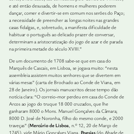
e até então desusada, de homens e mulheres poderem
dan­çar, comer e divertir-se em comum nos serões do Paço;
a necessi­dade de preencher as longas noites nas grandes
casas fidalgas, e, sobretudo, a manifesta dificuldade de
habituar o português ao delicado prazer de conversar,
determinam a aristocratização do jogo de azar e de parada
na primeira metade do século XVIII.”
De um documento de 1708 sabe-se que em casa do
Marquês de Cascais, em Lisboa, se jogava muito: “nesta
assembleia assistem muitos senhores que se divertem em
várias mesas” (carta de Brochado ao Conde de Viana, em
28 de Janeiro). Os jornais manuscritos desse tempo dão
notícia clara: “O correio-mor perdeu em casa do Conde de
Arcos ao jogo do truque 18 000 cruzados, que lhe
ganharam 8000 o Mons. Manuel Gonçalves da Câmara;
8000 D. José de Noronha, filho do mesmo conde, e 2000
traveças” (
Mercúrio de Lisboa
, n.º 12, 20 de Março de
1745), vide Mário Gonçalves Viana,
Poesias
(do Abade de