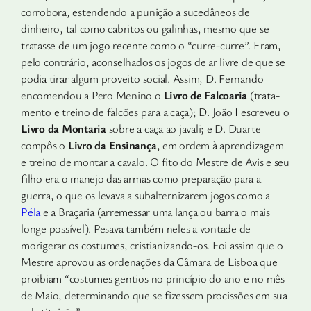
corrobora, estendendo a punição a sucedâneos de
dinheiro, tal como cabritos ou galinhas, mesmo que se
tratasse de um jogo recente como o “curre-curre”. Eram,
pelo contrário, aconselhados os jogos de ar livre de que se
podia tirar algum proveito social. Assim, D. Fer­nando
encomendou a Pero Menino o
Livro de Falcoaria
(trata­
mento e treino de falcões para a caça); D. João I escreveu o
Livro da Montaria
sobre a caça ao javali; e D. Duarte
compôs o
Livro da Ensinança
, em ordem à aprendizagem
e treino de mon­tar a cavalo. O fito do Mestre de Avis e seu
filho era o manejo das armas como preparação para a
guerra, o que os levava a subal­ternizarem jogos como a
Péla
e a Braçaria (arremessar uma lança ou barra o mais
longe possível). Pesava também neles a vontade de
morigerar os costumes, cristianizando-os. Foi assim que o
Mestre aprovou as ordenações da Câmara de Lisboa que
proibiam “costumes gentios no princípio do ano e no mês
de Maio, deter­minando que se fizessem procissões em sua