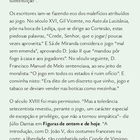
substituição”.
Os escritores iam-se fazendo eco dos malefícios atribuídos
ao jogo. No século XVI, Gil Vicente, no
Auto da Lusitânia
,
põe na boca de Lediça, que se dirige ao Cortesão, estas
piedosas palavras, “Crede, Senhor, que o jogar/ poucas
vezes aproveita.” E Sá de Miranda considera o jogo “mal
sem emenda”, aprovando D. João II que “mandou pôr
fogo à casa e aos jogadores”. No século seguinte, D.
Francisco Manuel de Melo sentenciava, ao seu jeito de
moralista: “O jogo em todos os estados é ruim ofício”. E
convinha nisto: “Era dito de um discreto que vinho, jogo e
tabaco se deviam vender nas boticas como mezinhas.”
O século XVIII foi mais permissivo. “Mas a tolerância
setecen­tista revestiu, perante o jogo, um carácter especial
de excepção e pri­vilégio, que não a tornou simpática”– diz
Júlio Dantas em
Figuras de ontem e de hoje
. “A
introdução, com D. João V, dos costumes franceses na
corte; a liberdade, tão combatida pelo Conde de Vimioso,