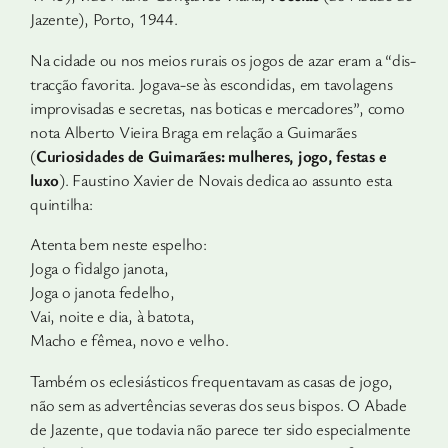
Jazente), Porto, 1944.
Na cidade ou nos meios rurais os jogos de azar eram a “dis­
tracção favorita. Jogava-se às escondidas, em tavolagens
impro­visadas e secretas, nas boticas e mercadores”, como
nota Alberto Vieira Braga em relação a Guimarães
(
Curiosidades de Guima­rães: mulheres, jogo, festas e
luxo
). Faustino Xavier de Novais dedica ao assunto esta
quintilha:
Atenta bem neste espelho:
Joga o fidalgo janota,
Joga o janota fedelho,
Vai, noite e dia, à batota,
Macho e fêmea, novo e velho.
Também os eclesiásticos frequentavam as casas de jogo,
não sem as advertências severas dos seus bispos. O Abade
de Jazente, que todavia não parece ter sido especialmente