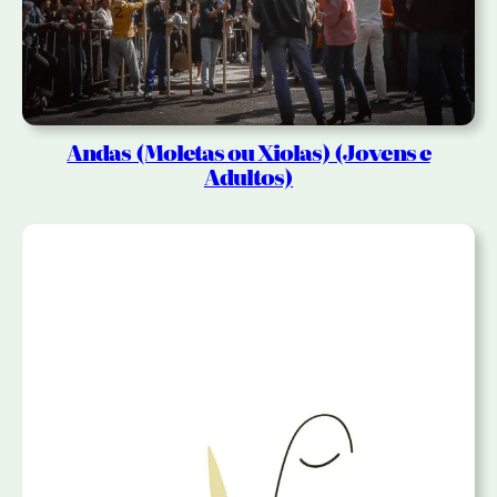
Andas (Moletas ou Xiolas) (Jovens e
Adultos)