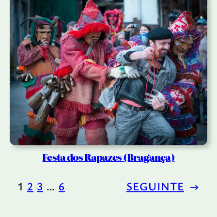
Festa dos Rapazes (Bragança)
1
2
3
…
6
SEGUINTE
→