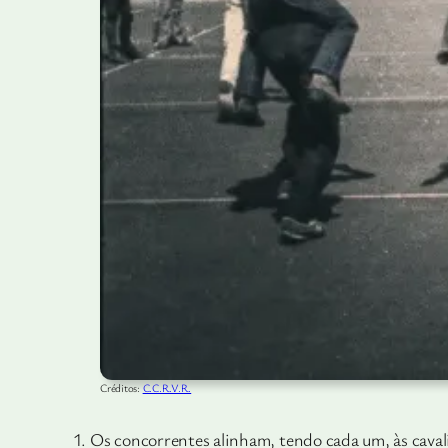
Créditos:
C.C.R.V.R.
Os concorrentes alinham, tendo cada um, às cavali