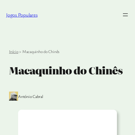
Saltar
para
Jogos Populares
o
conteúdo
Início
>
Macaquinho do Chinês
Macaquinho do Chinês
António Cabral