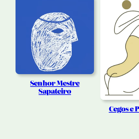
Senhor Mestre
Sapateiro
Cegos e P