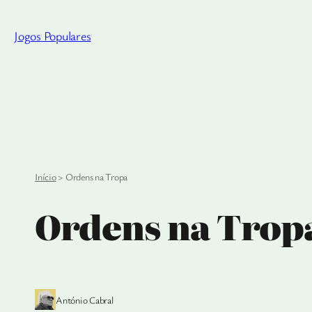
Saltar
para
Jogos Populares
o
conteúdo
Início
>
Ordens na Tropa
Ordens na Trop
António Cabral