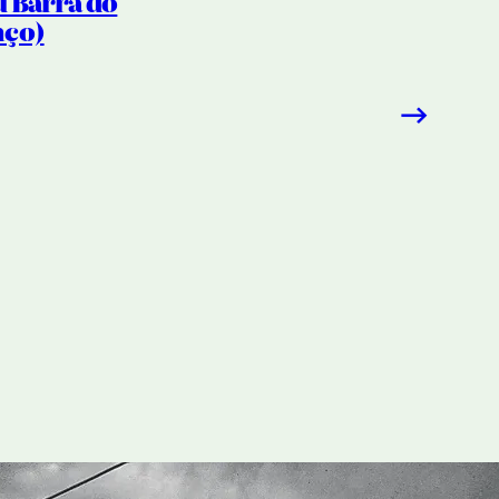
u Barra do
nço)
→