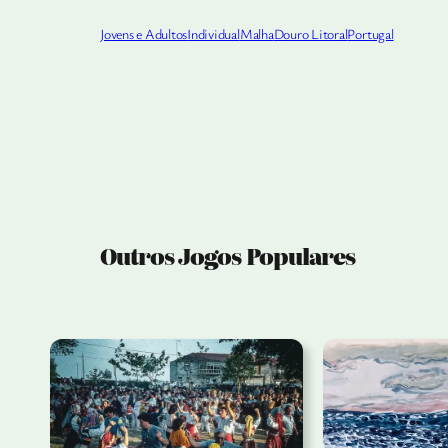
Jovens e Adultos
Individual
Malha
Douro Litoral
Portugal
Outros Jogos Populares