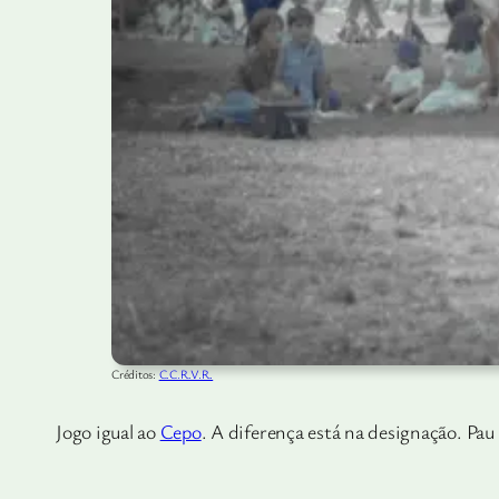
Créditos:
C.C.R.V.R.
Jogo igual ao
Cepo
. A diferença está na designação. Pau