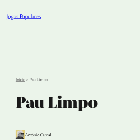
Saltar
para
Jogos Populares
o
conteúdo
Início
>
Pau Limpo
Pau Limpo
António Cabral