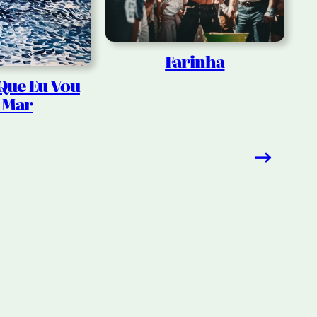
Farinha
, Que Eu Vou
 Mar
→