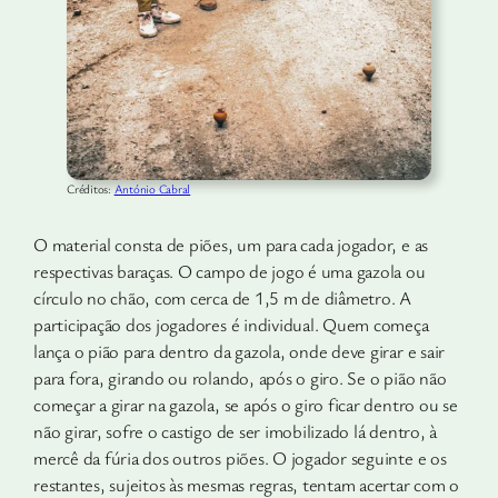
Créditos:
António Cabral
O material consta de piões, um para cada jogador, e as
respectivas baraças. O campo de jogo é uma gazola ou
círculo no chão, com cerca de 1,5 m de diâmetro. A
participação dos jogadores é individual. Quem começa
lança o pião para dentro da gazola, onde deve girar e sair
para fora, girando ou rolando, após o giro. Se o pião não
começar a girar na gazola, se após o giro ficar dentro ou se
não girar, sofre o castigo de ser imobilizado lá dentro, à
mercê da fúria dos outros piões. O jogador seguinte e os
restantes, sujeitos às mes­mas regras, tentam acertar com o