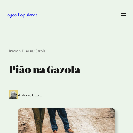
Saltar
para
Jogos Populares
o
conteúdo
Início
>
Pião na Gazola
Pião na Gazola
António Cabral