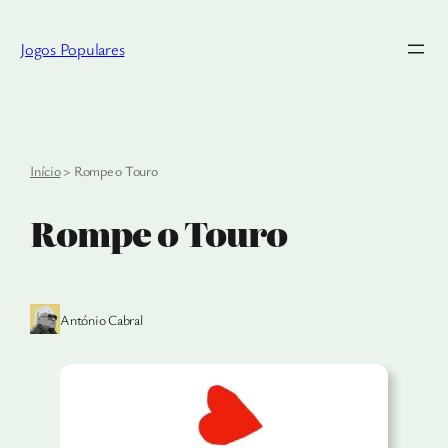
Saltar
para
Jogos Populares
o
conteúdo
Início
>
Rompe o Touro
Rompe o Touro
António Cabral