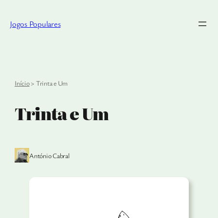
Saltar
para
Jogos Populares
o
conteúdo
Início
>
Trinta e Um
Trinta e Um
António Cabral