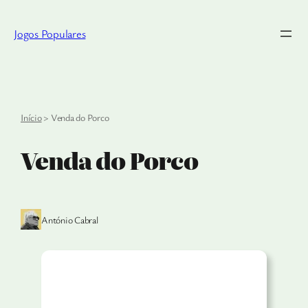
Saltar
para
Jogos Populares
o
conteúdo
Início
>
Venda do Porco
Venda do Porco
António Cabral