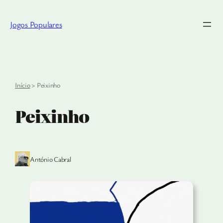
Saltar
para
Jogos Populares
o
conteúdo
Início
>
Peixinho
Peixinho
António Cabral